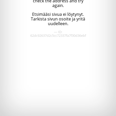
check the address and try
again.
Etsimääsi sivua ei löytynyt.
Tarkista sivun osoite ja yritä
uudelleen.
— ID:
62dc92637d2c5cc72337fa7f30d36ebf